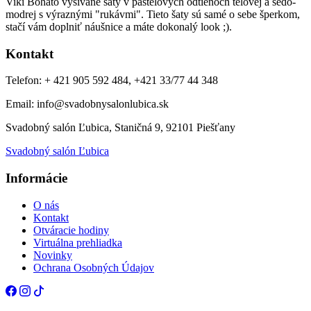
Viki Bohato vyšívané šaty v pastelových odtieňoch telovej a šedo-
modrej s výraznými "rukávmi". Tieto šaty sú samé o sebe šperkom,
stačí vám doplniť náušnice a máte dokonalý look ;).
Kontakt
Telefon: + 421 905 592 484, +421 33/77 44 348
Email: info@svadobnysalonlubica.sk
Svadobný salón Ľubica, Staničná 9, 92101 Piešťany
Svadobný salón Ľubica
Informácie
O nás
Kontakt
Otváracie hodiny
Virtuálna prehliadka
Novinky
Ochrana Osobných Údajov