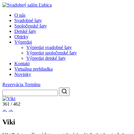
O nás
Svadobné šaty
Spoločenské šaty
Detské šaty
Obleky
Výpredaj
Výpredaj svadobné šaty
Výpredaj spoločenské šaty
Výpredaj detské šaty
Kontakt
Virtuálna prehliadka
Novinky
Rezervácia Termínu
361 / 462
←
→
Viki