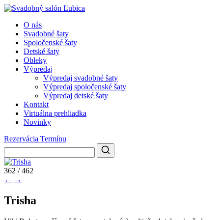
O nás
Svadobné šaty
Spoločenské šaty
Detské šaty
Obleky
Výpredaj
Výpredaj svadobné šaty
Výpredaj spoločenské šaty
Výpredaj detské šaty
Kontakt
Virtuálna prehliadka
Novinky
Rezervácia Termínu
362 / 462
←
→
Trisha