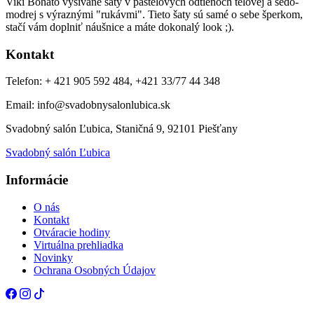
Viki Bohato vyšívané šaty v pastelových odtieňoch telovej a šedo-
modrej s výraznými "rukávmi". Tieto šaty sú samé o sebe šperkom,
stačí vám doplniť náušnice a máte dokonalý look ;).
Kontakt
Telefon: + 421 905 592 484, +421 33/77 44 348
Email: info@svadobnysalonlubica.sk
Svadobný salón Ľubica, Staničná 9, 92101 Piešťany
Svadobný salón Ľubica
Informácie
O nás
Kontakt
Otváracie hodiny
Virtuálna prehliadka
Novinky
Ochrana Osobných Údajov