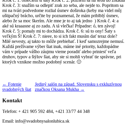
Krok č. 1: oblečiem si šaty Krok č. 2: pozriem sa na seba do zrkadla
Krok č. 3: snažím sa odlepiť zrak zo seba, ale nejde to. Popritom sa
mi na tvári podvedome rozlial úsmev doširoka (keby ma videl môj
uštipačný brácho, určite by poznamenal, že mám priblblý úsmev,
alebo že sa moc škerím. Ale mne je to aj tak jedno ) Krok č. 4: a
aké sú kraaasne aj zo zadu. A tá vlečka! Prípadne: ó, ten závoj!
Krok č. 5: pomaly mi to dochádza. Krok č. 6: sú to ony! Šaty s
veľkým Š! Krok č. 7: nieee, to si ich fakt musím dať teraz dole?
Milé nevesty, aj takto to môže prebiehať. I keď samozrejme nemusí.
Každá prežívame výber šiat inak, máme iné priority, každopádne
vám v prípade vášho záujmu vieme poradiť alebo priniesť veľa
druhov, typov a štýlov šiat, aby ste si mohli vybrať tie správne, pri
ktorých vznikne možno podobný scenár. 🙂
← Fotenie
Jediný salón na západ. Slovensku s exkluzívnou
svadobných šiat
značkou Oksana Mukha →
Kontakt
Telefon: + 421 905 592 484, +421 33/77 44 348
Email: info@svadobnysalonlubica.sk