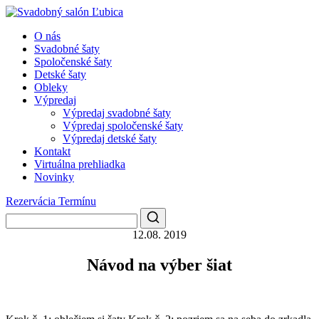
O nás
Svadobné šaty
Spoločenské šaty
Detské šaty
Obleky
Výpredaj
Výpredaj svadobné šaty
Výpredaj spoločenské šaty
Výpredaj detské šaty
Kontakt
Virtuálna prehliadka
Novinky
Rezervácia Termínu
12.08. 2019
Návod na výber šiat