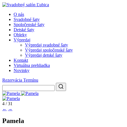
O nás
Svadobné šaty
Spoločenské šaty
Detské šaty
Obleky
Výpredaj
Výpredaj svadobné šaty
Výpredaj spoločenské šaty
Výpredaj detské šaty
Kontakt
Virtuálna prehliadka
Novinky
Rezervácia Termínu
4 / 31
←
→
Pamela