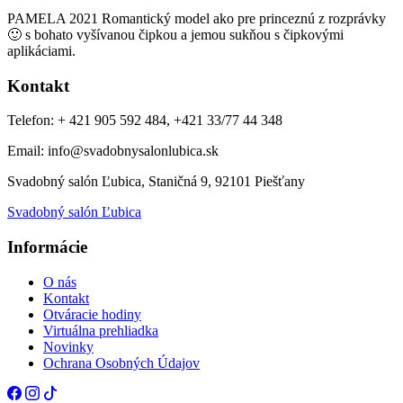
PAMELA 2021 Romantický model ako pre princeznú z rozprávky
🙂 s bohato vyšívanou čipkou a jemou sukňou s čipkovými
aplikáciami.
Kontakt
Telefon: + 421 905 592 484, +421 33/77 44 348
Email: info@svadobnysalonlubica.sk
Svadobný salón Ľubica, Staničná 9, 92101 Piešťany
Svadobný salón Ľubica
Informácie
O nás
Kontakt
Otváracie hodiny
Virtuálna prehliadka
Novinky
Ochrana Osobných Údajov