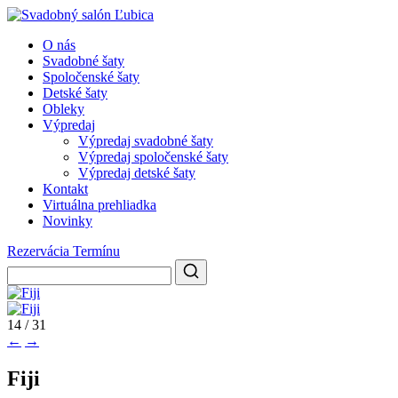
O nás
Svadobné šaty
Spoločenské šaty
Detské šaty
Obleky
Výpredaj
Výpredaj svadobné šaty
Výpredaj spoločenské šaty
Výpredaj detské šaty
Kontakt
Virtuálna prehliadka
Novinky
Rezervácia Termínu
14 / 31
←
→
Fiji