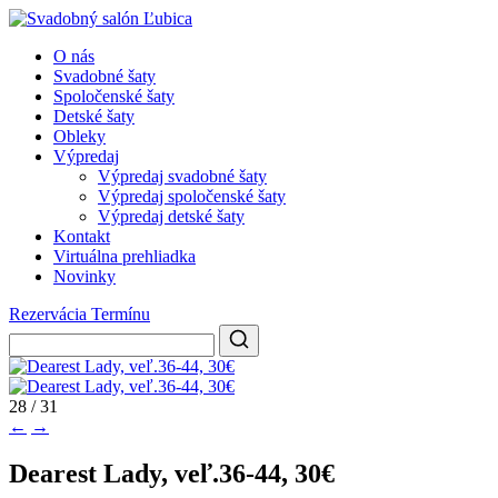
O nás
Svadobné šaty
Spoločenské šaty
Detské šaty
Obleky
Výpredaj
Výpredaj svadobné šaty
Výpredaj spoločenské šaty
Výpredaj detské šaty
Kontakt
Virtuálna prehliadka
Novinky
Rezervácia Termínu
28 / 31
←
→
Dearest Lady, veľ.36-44, 30€