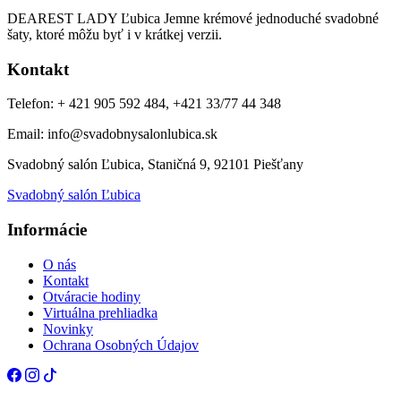
DEAREST LADY Ľubica Jemne krémové jednoduché svadobné
šaty, ktoré môžu byť i v krátkej verzii.
Kontakt
Telefon: + 421 905 592 484, +421 33/77 44 348
Email: info@svadobnysalonlubica.sk
Svadobný salón Ľubica, Staničná 9, 92101 Piešťany
Svadobný salón Ľubica
Informácie
O nás
Kontakt
Otváracie hodiny
Virtuálna prehliadka
Novinky
Ochrana Osobných Údajov