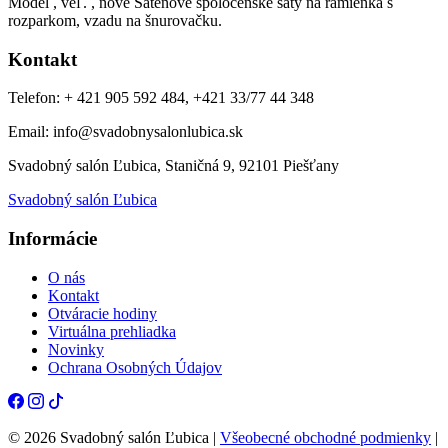
Model , veľ. , nové Saténové spoločenské šaty na ramienka s
rozparkom, vzadu na šnurovačku.
Kontakt
Telefon: + 421 905 592 484, +421 33/77 44 348
Email: info@svadobnysalonlubica.sk
Svadobný salón Ľubica, Staničná 9, 92101 Piešťany
Svadobný salón Ľubica
Informácie
O nás
Kontakt
Otváracie hodiny
Virtuálna prehliadka
Novinky
Ochrana Osobných Údajov
© 2026 Svadobný salón Ľubica |
Všeobecné obchodné podmienky
|