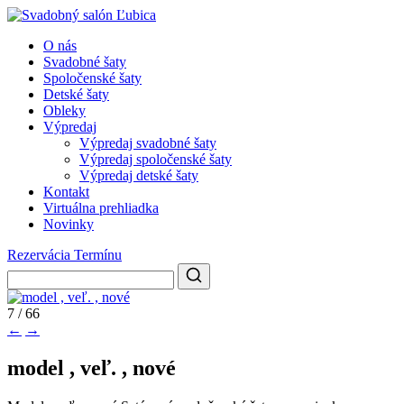
O nás
Svadobné šaty
Spoločenské šaty
Detské šaty
Obleky
Výpredaj
Výpredaj svadobné šaty
Výpredaj spoločenské šaty
Výpredaj detské šaty
Kontakt
Virtuálna prehliadka
Novinky
Rezervácia Termínu
7 / 66
←
→
model , veľ. , nové