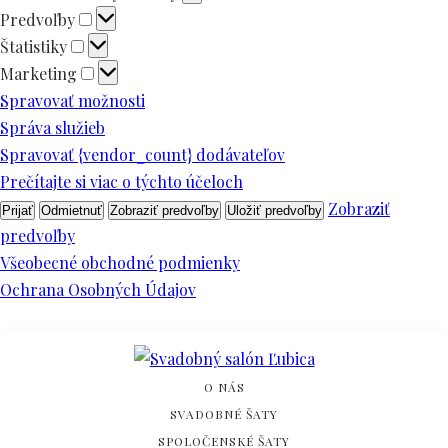
Predvoľby
Predvoľby
Štatistiky
Štatistiky
Marketing
Marketing
Spravovať možnosti
Správa služieb
Spravovať {vendor_count} dodávateľov
Prečítajte si viac o týchto účeloch
Zobraziť
Prijať
Odmietnuť
Zobraziť predvoľby
Uložiť predvoľby
predvoľby
Všeobecné obchodné podmienky
Ochrana Osobných Údajov
O NÁS
SVADOBNÉ ŠATY
SPOLOČENSKÉ ŠATY