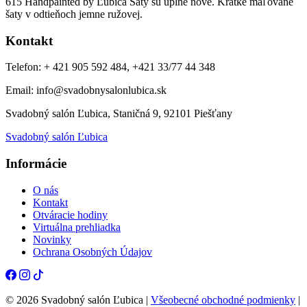
615 Handpainted by Ľubica Šaty sú úplne nové. Krátke maľované
šaty v odtieňoch jemne ružovej.
Kontakt
Telefon: + 421 905 592 484, +421 33/77 44 348
Email: info@svadobnysalonlubica.sk
Svadobný salón Ľubica, Staničná 9, 92101 Piešťany
Svadobný salón Ľubica
Informácie
O nás
Kontakt
Otváracie hodiny
Virtuálna prehliadka
Novinky
Ochrana Osobných Údajov
© 2026 Svadobný salón Ľubica |
Všeobecné obchodné podmienky
|