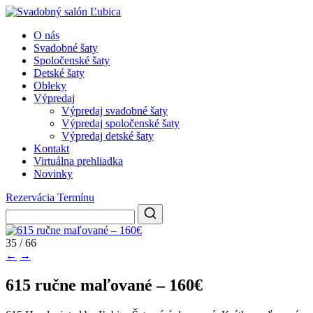
O nás
Svadobné šaty
Spoločenské šaty
Detské šaty
Obleky
Výpredaj
Výpredaj svadobné šaty
Výpredaj spoločenské šaty
Výpredaj detské šaty
Kontakt
Virtuálna prehliadka
Novinky
Rezervácia Termínu
35 / 66
←
→
615 ručne maľované – 160€