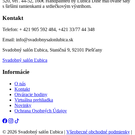
520, veľ. 44-52, 160€ Handpainted by Ľubica Dlhé maľované šaty
s širšími ramienkami a srdiečkovým výstrihom.
Kontakt
Telefon: + 421 905 592 484, +421 33/77 44 348
Email: info@svadobnysalonlubica.sk
Svadobný salón Ľubica, Staničná 9, 92101 Piešťany
Svadobný salón Ľubica
Informácie
O nás
Kontakt
Otváracie hodiny
Virtuálna prehliadka
Novinky
Ochrana Osobných Údajov
© 2026 Svadobný salón Ľubica |
Všeobecné obchodné podmienky
|