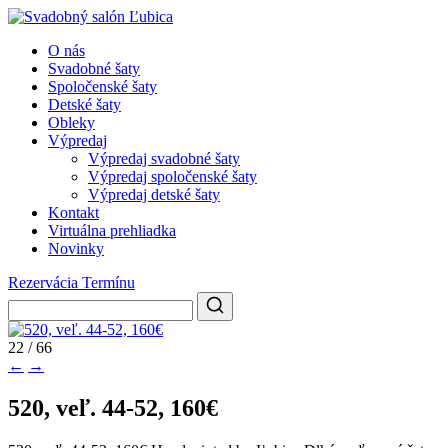
O nás
Svadobné šaty
Spoločenské šaty
Detské šaty
Obleky
Výpredaj
Výpredaj svadobné šaty
Výpredaj spoločenské šaty
Výpredaj detské šaty
Kontakt
Virtuálna prehliadka
Novinky
Rezervácia Termínu
22 / 66
←
→
520, veľ. 44-52, 160€