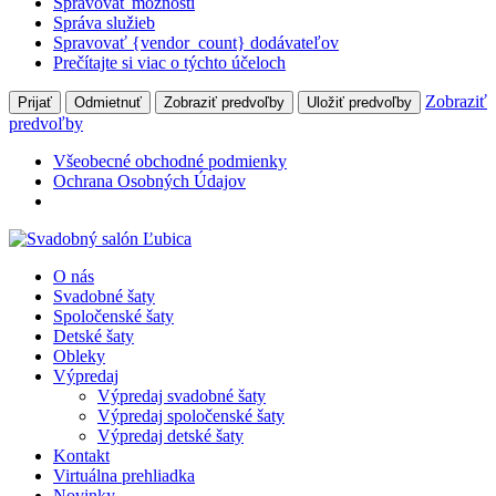
Spravovať možnosti
Správa služieb
Spravovať {vendor_count} dodávateľov
Prečítajte si viac o týchto účeloch
Zobraziť
Prijať
Odmietnuť
Zobraziť predvoľby
Uložiť predvoľby
predvoľby
Všeobecné obchodné podmienky
Ochrana Osobných Údajov
O nás
Svadobné šaty
Spoločenské šaty
Detské šaty
Obleky
Výpredaj
Výpredaj svadobné šaty
Výpredaj spoločenské šaty
Výpredaj detské šaty
Kontakt
Virtuálna prehliadka
Novinky