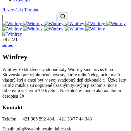
Rezervácia Termínu
78 / 221
←
→
Winfrey
Winfrey Exkluzívne svadobné šaty Winfrey sme priviezli na
Slovensko pre výnimočné nevesty, ktoré milujú eleganciu, majú
vlastný štýl a chcú byť v svoj svadobný deň dokonalé :). Úzke šaty
ušité z mikáda sú doplnené úžasným tylovým plášťom s ručne
robenými veľkými 3D kvetmi. Neskutočný model ako na titulku
časopisu 😉
Kontakt
Telefon: + 421 905 592 484, +421 33/77 44 348
Email: info@svadobnysalonlubica.sk