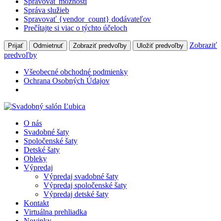
Spravovať možnosti
Správa služieb
Spravovať {vendor_count} dodávateľov
Prečítajte si viac o týchto účeloch
Zobraziť
Prijať
Odmietnuť
Zobraziť predvoľby
Uložiť predvoľby
predvoľby
Všeobecné obchodné podmienky
Ochrana Osobných Údajov
O nás
Svadobné šaty
Spoločenské šaty
Detské šaty
Obleky
Výpredaj
Výpredaj svadobné šaty
Výpredaj spoločenské šaty
Výpredaj detské šaty
Kontakt
Virtuálna prehliadka
Novinky