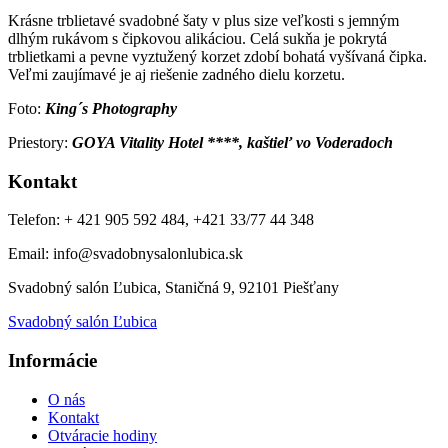
Krásne trblietavé svadobné šaty v plus size veľkosti s jemným
dlhým rukávom s čipkovou alikáciou. Celá sukňa je pokrytá
trblietkami a pevne vyztužený korzet zdobí bohatá vyšívaná čipka.
Veľmi zaujímavé je aj riešenie zadného dielu korzetu.
Foto:
King´s Photography
Priestory:
GOYA Vitality Hotel ****, kaštieľ vo Voderadoch
Kontakt
Telefon: + 421 905 592 484, +421 33/77 44 348
Email: info@svadobnysalonlubica.sk
Svadobný salón Ľubica, Staničná 9, 92101 Piešťany
Svadobný salón Ľubica
Informácie
O nás
Kontakt
Otváracie hodiny