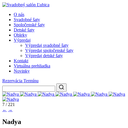
O nás
Svadobné šaty
Spoločenské šaty
Detské šaty
Obleky
Výpredaj
Výpredaj svadobné šaty
Výpredaj spoločenské šaty
Výpredaj detské šaty
Kontakt
Virtuálna prehliadka
Novinky
Rezervácia Termínu
7 / 221
←
→
Nadya