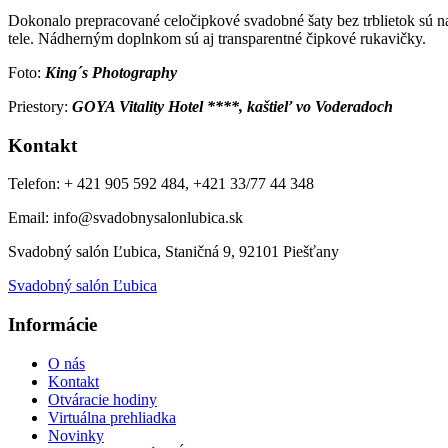
Dokonalo prepracované celočipkové svadobné šaty bez trblietok sú n
tele. Nádherným doplnkom sú aj transparentné čipkové rukavičky.
Foto:
King´s Photography
Priestory:
GOYA Vitality Hotel ****, kaštieľ vo Voderadoch
Kontakt
Telefon: + 421 905 592 484, +421 33/77 44 348
Email: info@svadobnysalonlubica.sk
Svadobný salón Ľubica, Staničná 9, 92101 Piešťany
Svadobný salón Ľubica
Informácie
O nás
Kontakt
Otváracie hodiny
Virtuálna prehliadka
Novinky