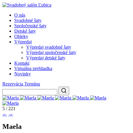
O nás
Svadobné šaty
Spoločenské šaty
Detské šaty
Obleky
Výpredaj
Výpredaj svadobné šaty
Výpredaj spoločenské šaty
Výpredaj detské šaty
Kontakt
Virtuálna prehliadka
Novinky
Rezervácia Termínu
5 / 221
←
→
Maela