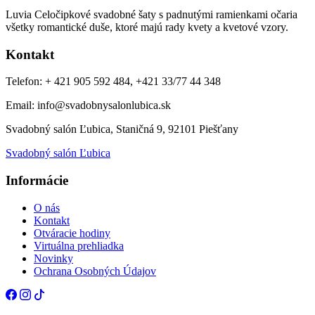
Luvia Celočipkové svadobné šaty s padnutými ramienkami očaria
všetky romantické duše, ktoré majú rady kvety a kvetové vzory.
Kontakt
Telefon: + 421 905 592 484, +421 33/77 44 348
Email: info@svadobnysalonlubica.sk
Svadobný salón Ľubica, Staničná 9, 92101 Piešťany
Svadobný salón Ľubica
Informácie
O nás
Kontakt
Otváracie hodiny
Virtuálna prehliadka
Novinky
Ochrana Osobných Údajov