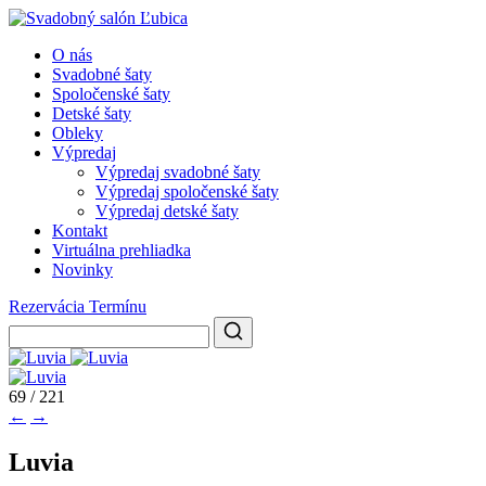
O nás
Svadobné šaty
Spoločenské šaty
Detské šaty
Obleky
Výpredaj
Výpredaj svadobné šaty
Výpredaj spoločenské šaty
Výpredaj detské šaty
Kontakt
Virtuálna prehliadka
Novinky
Rezervácia Termínu
69 / 221
←
→
Luvia