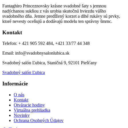
Fantaghiro Princeznovsky krásne svadobné šaty s jemnou
nadýchanou sukňou z vás urobia skutočnú hviezdu vášho
svadobného dňa. Jemne predĺžený korzet a dlhé rukávy sú prvky,
ktoré nevesty oceňujú a dodávajú modelu ten správny šmrnc.
Kontakt
Telefon: + 421 905 592 484, +421 33/77 44 348
Email: info@svadobnysalonlubica.sk
Svadobný salón Ľubica, Staničná 9, 92101 Piešťany
Svadobný salón Ľubica
Informácie
O nás
Kontakt
Otváracie hodiny
Virtuálna prehliadka
Novinky
Ochrana Osobných Údajov