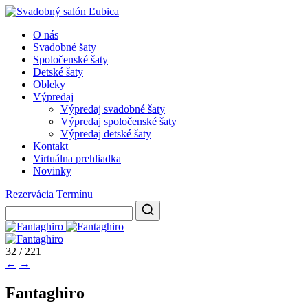
O nás
Svadobné šaty
Spoločenské šaty
Detské šaty
Obleky
Výpredaj
Výpredaj svadobné šaty
Výpredaj spoločenské šaty
Výpredaj detské šaty
Kontakt
Virtuálna prehliadka
Novinky
Rezervácia Termínu
32 / 221
←
→
Fantaghiro