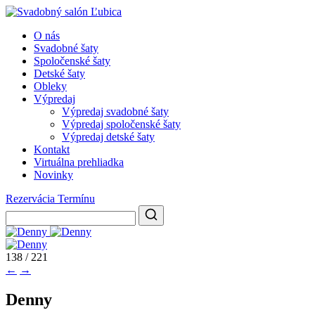
O nás
Svadobné šaty
Spoločenské šaty
Detské šaty
Obleky
Výpredaj
Výpredaj svadobné šaty
Výpredaj spoločenské šaty
Výpredaj detské šaty
Kontakt
Virtuálna prehliadka
Novinky
Rezervácia Termínu
138 / 221
←
→
Denny