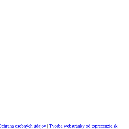
Ochrana osobných údajov
|
Tvorba webstránky od toprecenzie.sk