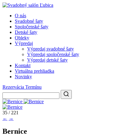
O nás
Svadobné šaty
Spoločenské šaty
Detské šaty
Obleky
Výpredaj
Výpredaj svadobné šaty
Výpredaj spoločenské šaty
Výpredaj detské šaty
Kontakt
Virtuálna prehliadka
Novinky
Rezervácia Termínu
35 / 221
←
→
Bernice