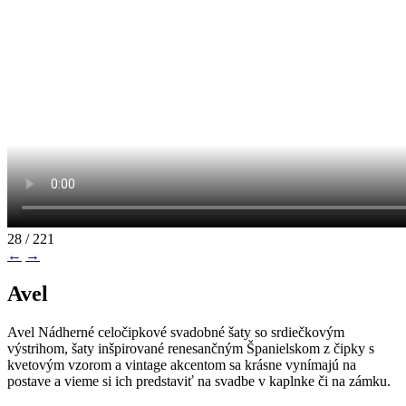
28 / 221
←
→
Avel
Avel Nádherné celočipkové svadobné šaty so srdiečkovým
výstrihom, šaty inšpirované renesančným Španielskom z čipky s
kvetovým vzorom a vintage akcentom sa krásne vynímajú na
postave a vieme si ich predstaviť na svadbe v kaplnke či na zámku.