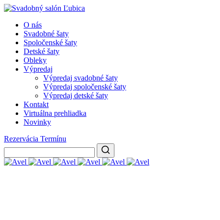
O nás
Svadobné šaty
Spoločenské šaty
Detské šaty
Obleky
Výpredaj
Výpredaj svadobné šaty
Výpredaj spoločenské šaty
Výpredaj detské šaty
Kontakt
Virtuálna prehliadka
Novinky
Rezervácia Termínu