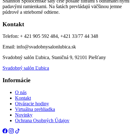
Shannon Spoločenské šaty celé posiate flitrami s odnímateľnými
padavými ramienkami. Na šatách prevládajú väčšinou jemne
púdrové a strieborné odtiene.
Kontakt
Telefon: + 421 905 592 484, +421 33/77 44 348
Email: info@svadobnysalonlubica.sk
Svadobný salón Ľubica, Staničná 9, 92101 Piešťany
Svadobný salón Ľubica
Informácie
O nás
Kontakt
Otváracie hodiny
Virtuálna prehliadka
Novinky
Ochrana Osobných Údajov