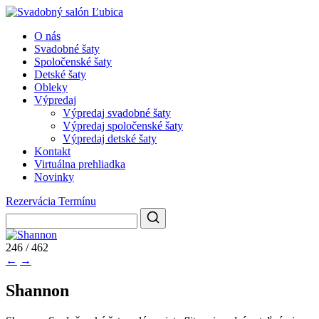
O nás
Svadobné šaty
Spoločenské šaty
Detské šaty
Obleky
Výpredaj
Výpredaj svadobné šaty
Výpredaj spoločenské šaty
Výpredaj detské šaty
Kontakt
Virtuálna prehliadka
Novinky
Rezervácia Termínu
246 / 462
←
→
Shannon