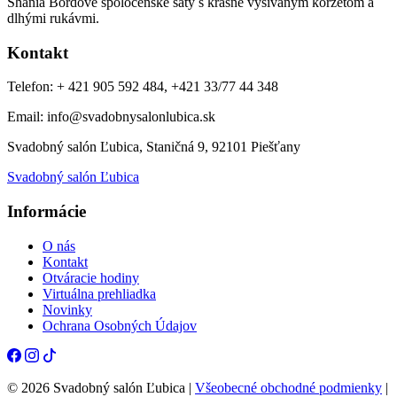
Shania Bordové spoločenské šaty s krásne vyšívaným korzetom a
dlhými rukávmi.
Kontakt
Telefon: + 421 905 592 484, +421 33/77 44 348
Email: info@svadobnysalonlubica.sk
Svadobný salón Ľubica, Staničná 9, 92101 Piešťany
Svadobný salón Ľubica
Informácie
O nás
Kontakt
Otváracie hodiny
Virtuálna prehliadka
Novinky
Ochrana Osobných Údajov
© 2026 Svadobný salón Ľubica |
Všeobecné obchodné podmienky
|