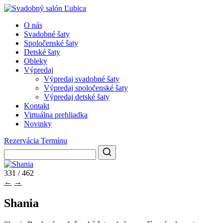
O nás
Svadobné šaty
Spoločenské šaty
Detské šaty
Obleky
Výpredaj
Výpredaj svadobné šaty
Výpredaj spoločenské šaty
Výpredaj detské šaty
Kontakt
Virtuálna prehliadka
Novinky
Rezervácia Termínu
331 / 462
←
→
Shania