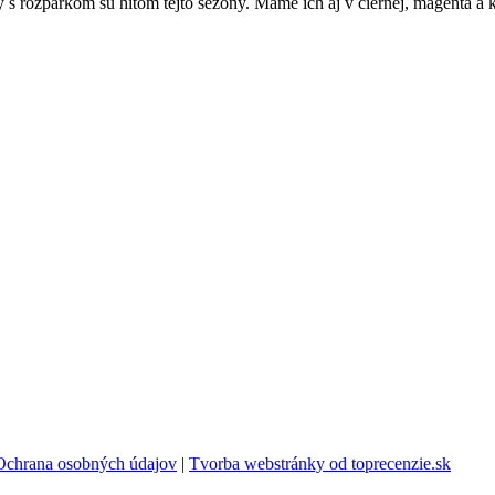
s rozparkom sú hitom tejto sezóny. Máme ich aj v čiernej, magenta a 
Ochrana osobných údajov
|
Tvorba webstránky od toprecenzie.sk