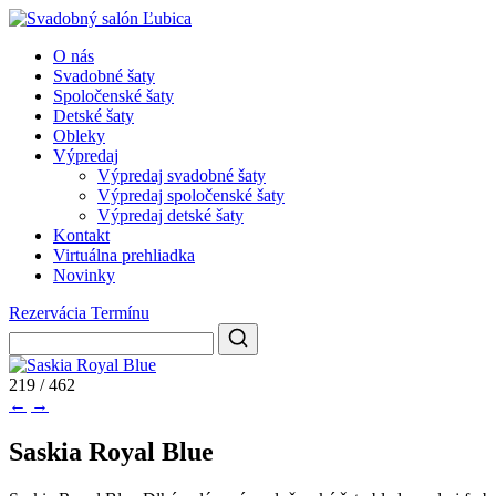
O nás
Svadobné šaty
Spoločenské šaty
Detské šaty
Obleky
Výpredaj
Výpredaj svadobné šaty
Výpredaj spoločenské šaty
Výpredaj detské šaty
Kontakt
Virtuálna prehliadka
Novinky
Rezervácia Termínu
219 / 462
←
→
Saskia Royal Blue