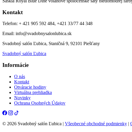
Saskia Royal Blue Dlhé volánové spoločenské šaty bledomodrej farby 
Kontakt
Telefon: + 421 905 592 484, +421 33/77 44 348
Email: info@svadobnysalonlubica.sk
Svadobný salón Ľubica, Staničná 9, 92101 Piešťany
Svadobný salón Ľubica
Informácie
O nás
Kontakt
Otváracie hodiny
Virtuálna prehliadka
Novinky
Ochrana Osobných Údajov
© 2026 Svadobný salón Ľubica |
Všeobecné obchodné podmienky
|