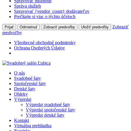
Spravovať možnosti
Správa služieb
Spravovať {vendor_count} dodávateľov
Prečítajte si viac o týchto účeloch
Zobraziť
Prijať
Odmietnuť
Zobraziť predvoľby
Uložiť predvoľby
predvoľby
Všeobecné obchodné podmienky
Ochrana Osobných Údajov
O nás
Svadobné šaty
Spoločenské šaty
Detské šaty
Obleky
Výpredaj
Výpredaj svadobné šaty
Výpredaj spoločenské šaty
Výpredaj detské šaty
Kontakt
Virtuálna prehliadka
Novinky