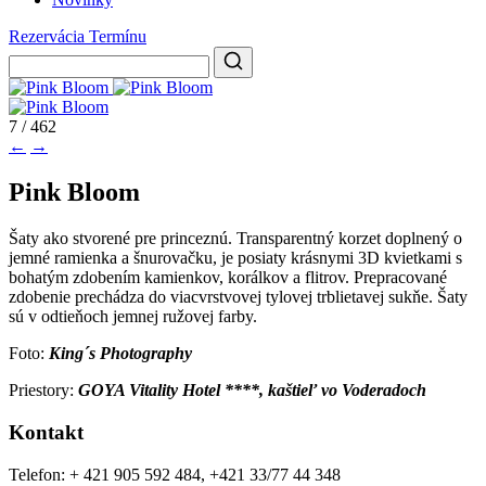
Rezervácia Termínu
7 / 462
←
→
Pink Bloom
Šaty ako stvorené pre princeznú. Transparentný korzet doplnený o
jemné ramienka a šnurovačku, je posiaty krásnymi 3D kvietkami s
bohatým zdobením kamienkov, korálkov a flitrov. Prepracované
zdobenie prechádza do viacvrstvovej tylovej trblietavej sukňe. Šaty
sú v odtieňoch jemnej ružovej farby.
Foto:
King´s Photography
Priestory:
GOYA Vitality Hotel ****, kaštieľ vo Voderadoch
Kontakt
Telefon: + 421 905 592 484, +421 33/77 44 348