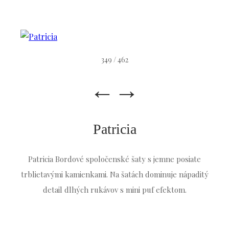
349 / 462
←
→
Patricia
Patricia Bordové spoločenské šaty s jemne posiate
trblietavými kamienkami. Na šatách dominuje nápaditý
detail dlhých rukávov s mini puf efektom.