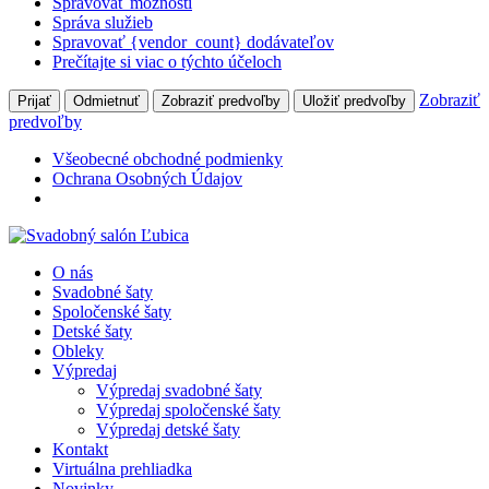
Spravovať možnosti
Správa služieb
Spravovať {vendor_count} dodávateľov
Prečítajte si viac o týchto účeloch
Zobraziť
Prijať
Odmietnuť
Zobraziť predvoľby
Uložiť predvoľby
predvoľby
Všeobecné obchodné podmienky
Ochrana Osobných Údajov
O nás
Svadobné šaty
Spoločenské šaty
Detské šaty
Obleky
Výpredaj
Výpredaj svadobné šaty
Výpredaj spoločenské šaty
Výpredaj detské šaty
Kontakt
Virtuálna prehliadka
Novinky