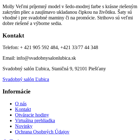
Molly Veľmi príjemný model v šedo-modrej farbe s krásne riešeným
zakrytím pliec a zaujímavo ukladanou čipkou na živôtiku. Šaty sú
vhodné i pre svadobné maminy či na promócie. Strihovo sú veľmi
dobre riešené a výborne sedia.
Kontakt
Telefon: + 421 905 592 484, +421 33/77 44 348
Email: info@svadobnysalonlubica.sk
Svadobný salón Ľubica, Staničná 9, 92101 Piešťany
Svadobný salón Ľubica
Informácie
O nás
Kontakt
Otváracie hodiny
Virtuálna prehliadka
Novinky
Ochrana Osobných Údajov