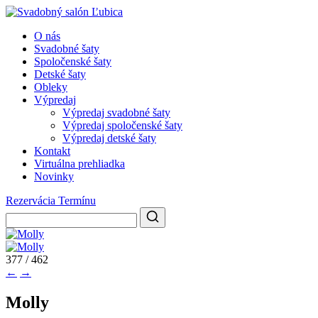
O nás
Svadobné šaty
Spoločenské šaty
Detské šaty
Obleky
Výpredaj
Výpredaj svadobné šaty
Výpredaj spoločenské šaty
Výpredaj detské šaty
Kontakt
Virtuálna prehliadka
Novinky
Rezervácia Termínu
377 / 462
←
→
Molly