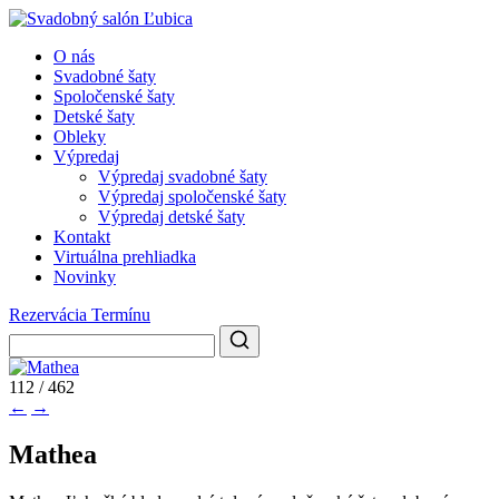
O nás
Svadobné šaty
Spoločenské šaty
Detské šaty
Obleky
Výpredaj
Výpredaj svadobné šaty
Výpredaj spoločenské šaty
Výpredaj detské šaty
Kontakt
Virtuálna prehliadka
Novinky
Rezervácia Termínu
112 / 462
←
→
Mathea