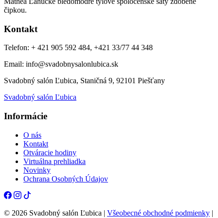
Mathea Ľahučké bledomodré tylové spoločenské šaty zdobené
čipkou.
Kontakt
Telefon: + 421 905 592 484, +421 33/77 44 348
Email: info@svadobnysalonlubica.sk
Svadobný salón Ľubica, Staničná 9, 92101 Piešťany
Svadobný salón Ľubica
Informácie
O nás
Kontakt
Otváracie hodiny
Virtuálna prehliadka
Novinky
Ochrana Osobných Údajov
© 2026 Svadobný salón Ľubica |
Všeobecné obchodné podmienky
|