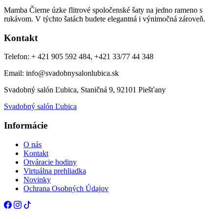
Mamba Čierne úzke flitrové spoločenské šaty na jedno rameno s
rukávom. V týchto šatách budete elegantná i výnimočná zároveň.
Kontakt
Telefon: + 421 905 592 484, +421 33/77 44 348
Email: info@svadobnysalonlubica.sk
Svadobný salón Ľubica, Staničná 9, 92101 Piešťany
Svadobný salón Ľubica
Informácie
O nás
Kontakt
Otváracie hodiny
Virtuálna prehliadka
Novinky
Ochrana Osobných Údajov