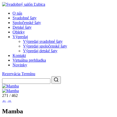
O nás
Svadobné šaty
Spoločenské šaty
Detské šaty
Obleky
Výpredaj
Výpredaj svadobné šaty
Výpredaj spoločenské šaty
Výpredaj detské šaty
Kontakt
Virtuálna prehliadka
Novinky
Rezervácia Termínu
271 / 462
←
→
Mamba