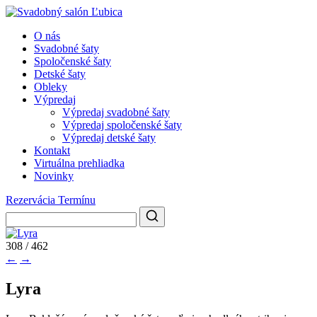
O nás
Svadobné šaty
Spoločenské šaty
Detské šaty
Obleky
Výpredaj
Výpredaj svadobné šaty
Výpredaj spoločenské šaty
Výpredaj detské šaty
Kontakt
Virtuálna prehliadka
Novinky
Rezervácia Termínu
308 / 462
←
→
Lyra