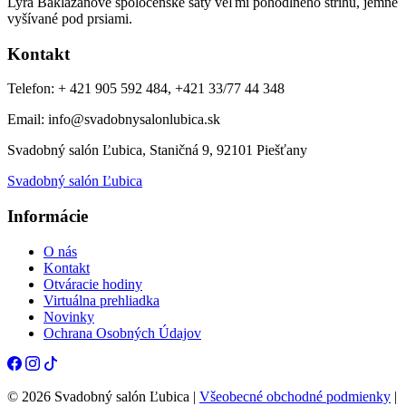
Lyra Baklažánové spoločenské šaty veľmi pohodlného strihu, jemne
vyšívané pod prsiami.
Kontakt
Telefon: + 421 905 592 484, +421 33/77 44 348
Email: info@svadobnysalonlubica.sk
Svadobný salón Ľubica, Staničná 9, 92101 Piešťany
Svadobný salón Ľubica
Informácie
O nás
Kontakt
Otváracie hodiny
Virtuálna prehliadka
Novinky
Ochrana Osobných Údajov
© 2026 Svadobný salón Ľubica |
Všeobecné obchodné podmienky
|