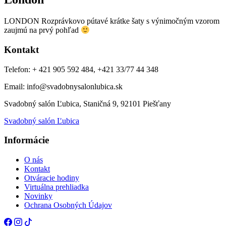
LONDON Rozprávkovo pútavé krátke šaty s výnimočným vzorom
zaujmú na prvý pohľad
Kontakt
Telefon: + 421 905 592 484, +421 33/77 44 348
Email: info@svadobnysalonlubica.sk
Svadobný salón Ľubica, Staničná 9, 92101 Piešťany
Svadobný salón Ľubica
Informácie
O nás
Kontakt
Otváracie hodiny
Virtuálna prehliadka
Novinky
Ochrana Osobných Údajov