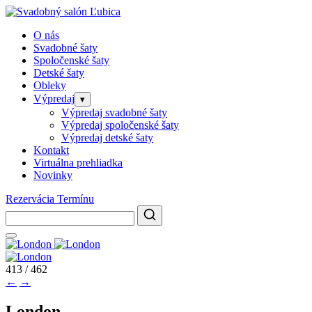
O nás
Svadobné šaty
Spoločenské šaty
Detské šaty
Obleky
Výpredaj
▾
Výpredaj svadobné šaty
Výpredaj spoločenské šaty
Výpredaj detské šaty
Kontakt
Virtuálna prehliadka
Novinky
Rezervácia Termínu
413 / 462
←
→
London