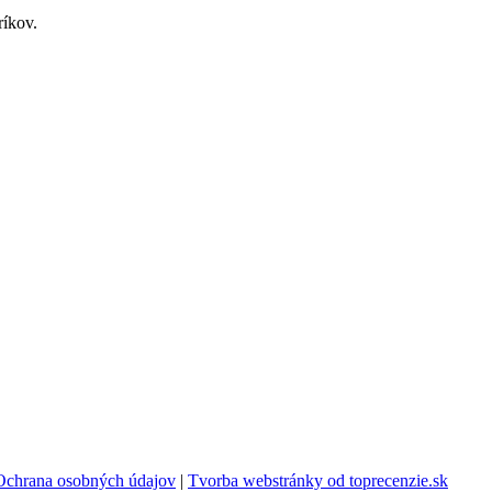
ríkov.
Ochrana osobných údajov
|
Tvorba webstránky od toprecenzie.sk