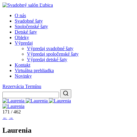
O nás
Svadobné šaty
Spoločenské šaty
Detské šaty
Obleky
Výpredaj
Výpredaj svadobné šaty
Výpredaj spoločenské šaty
Výpredaj detské šaty
Kontakt
Virtuálna prehliadka
Novinky
Rezervácia Termínu
171 / 462
←
→
Laurenia