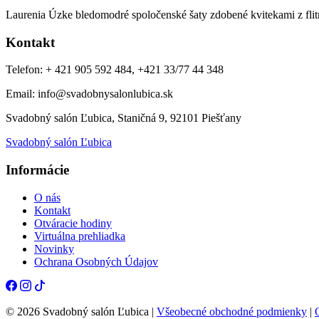
Laurenia Úzke bledomodré spoločenské šaty zdobené kvitekami z flit
Kontakt
Telefon: + 421 905 592 484, +421 33/77 44 348
Email: info@svadobnysalonlubica.sk
Svadobný salón Ľubica, Staničná 9, 92101 Piešťany
Svadobný salón Ľubica
Informácie
O nás
Kontakt
Otváracie hodiny
Virtuálna prehliadka
Novinky
Ochrana Osobných Údajov
© 2026 Svadobný salón Ľubica |
Všeobecné obchodné podmienky
|