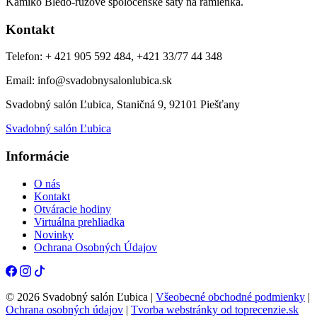
Kamiko Bledo-ružové spoločenské šaty na ramienka.
Kontakt
Telefon: + 421 905 592 484, +421 33/77 44 348
Email: info@svadobnysalonlubica.sk
Svadobný salón Ľubica, Staničná 9, 92101 Piešťany
Svadobný salón Ľubica
Informácie
O nás
Kontakt
Otváracie hodiny
Virtuálna prehliadka
Novinky
Ochrana Osobných Údajov
© 2026 Svadobný salón Ľubica |
Všeobecné obchodné podmienky
|
Ochrana osobných údajov
|
Tvorba webstránky od toprecenzie.sk