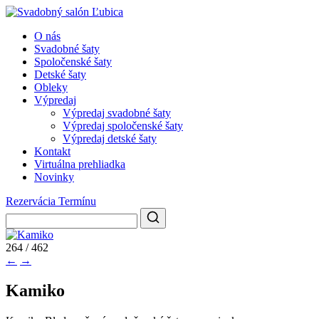
O nás
Svadobné šaty
Spoločenské šaty
Detské šaty
Obleky
Výpredaj
Výpredaj svadobné šaty
Výpredaj spoločenské šaty
Výpredaj detské šaty
Kontakt
Virtuálna prehliadka
Novinky
Rezervácia Termínu
264 / 462
←
→
Kamiko