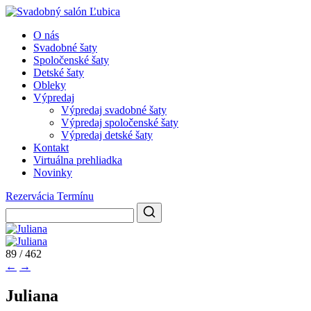
O nás
Svadobné šaty
Spoločenské šaty
Detské šaty
Obleky
Výpredaj
Výpredaj svadobné šaty
Výpredaj spoločenské šaty
Výpredaj detské šaty
Kontakt
Virtuálna prehliadka
Novinky
Rezervácia Termínu
89 / 462
←
→
Juliana