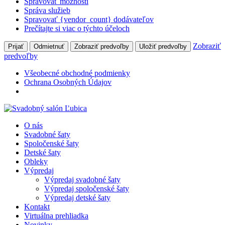
Spravovať možnosti
Správa služieb
Spravovať {vendor_count} dodávateľov
Prečítajte si viac o týchto účeloch
Zobraziť
Prijať
Odmietnuť
Zobraziť predvoľby
Uložiť predvoľby
predvoľby
Všeobecné obchodné podmienky
Ochrana Osobných Údajov
O nás
Svadobné šaty
Spoločenské šaty
Detské šaty
Obleky
Výpredaj
Výpredaj svadobné šaty
Výpredaj spoločenské šaty
Výpredaj detské šaty
Kontakt
Virtuálna prehliadka
Novinky