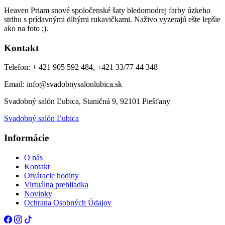
Heaven Priam snové spoločenské šaty bledomodrej farby úzkeho
strihu s prídavnými dlhými rukavičkami. Naživo vyzerajú ešte lepšie
ako na foto ;).
Kontakt
Telefon: + 421 905 592 484, +421 33/77 44 348
Email: info@svadobnysalonlubica.sk
Svadobný salón Ľubica, Staničná 9, 92101 Piešťany
Svadobný salón Ľubica
Informácie
O nás
Kontakt
Otváracie hodiny
Virtuálna prehliadka
Novinky
Ochrana Osobných Údajov