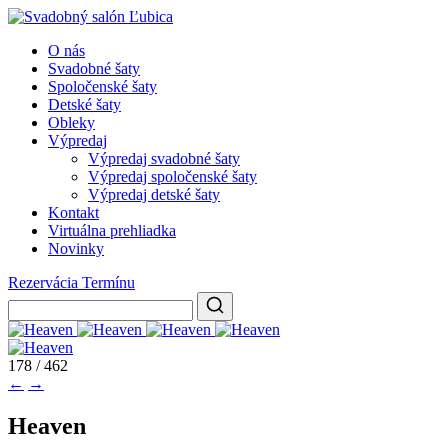
O nás
Svadobné šaty
Spoločenské šaty
Detské šaty
Obleky
Výpredaj
Výpredaj svadobné šaty
Výpredaj spoločenské šaty
Výpredaj detské šaty
Kontakt
Virtuálna prehliadka
Novinky
Rezervácia Termínu
178 / 462
←
→
Heaven