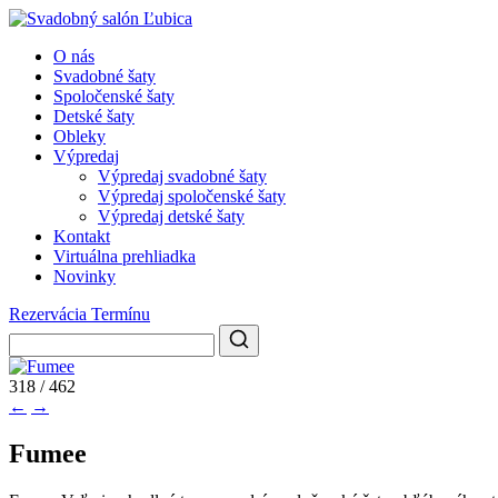
O nás
Svadobné šaty
Spoločenské šaty
Detské šaty
Obleky
Výpredaj
Výpredaj svadobné šaty
Výpredaj spoločenské šaty
Výpredaj detské šaty
Kontakt
Virtuálna prehliadka
Novinky
Rezervácia Termínu
318 / 462
←
→
Fumee