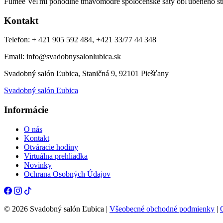
Fumee Veľmi pohodlné tmavomodré spoločenské šaty obľúbeného strihu
Kontakt
Telefon: + 421 905 592 484, +421 33/77 44 348
Email: info@svadobnysalonlubica.sk
Svadobný salón Ľubica, Staničná 9, 92101 Piešťany
Svadobný salón Ľubica
Informácie
O nás
Kontakt
Otváracie hodiny
Virtuálna prehliadka
Novinky
Ochrana Osobných Údajov
© 2026 Svadobný salón Ľubica |
Všeobecné obchodné podmienky
|