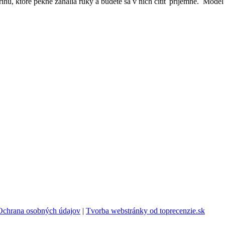
, ktoré pekne zahalia ruky a budete sa v nich cítiť príjemne. Model 
Ochrana osobných údajov
|
Tvorba webstránky od toprecenzie.sk