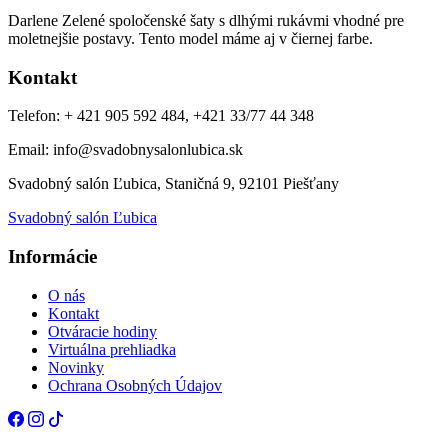
Darlene Zelené spoločenské šaty s dlhými rukávmi vhodné pre
moletnejšie postavy. Tento model máme aj v čiernej farbe.
Kontakt
Telefon: + 421 905 592 484, +421 33/77 44 348
Email: info@svadobnysalonlubica.sk
Svadobný salón Ľubica, Staničná 9, 92101 Piešťany
Svadobný salón Ľubica
Informácie
O nás
Kontakt
Otváracie hodiny
Virtuálna prehliadka
Novinky
Ochrana Osobných Údajov