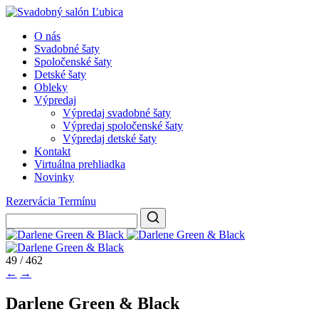
O nás
Svadobné šaty
Spoločenské šaty
Detské šaty
Obleky
Výpredaj
Výpredaj svadobné šaty
Výpredaj spoločenské šaty
Výpredaj detské šaty
Kontakt
Virtuálna prehliadka
Novinky
Rezervácia Termínu
49 / 462
←
→
Darlene Green & Black