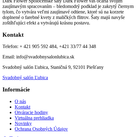
Dark Flower Spoločenské šaty Dark Flower vás očaria svojím
zaujímavým spracovaním – bledomodrý podklad je zakrytý čiernym
tylom, čo vytvára veľmi zaujímavé odtiene, ktoré sú na korzete
doplnené o farebné kvety z maličkých flitrov. Šaty majú navyše
zoštíhľujúci efekt a vytvárajú krásnu postavu.
Kontakt
Telefon: + 421 905 592 484, +421 33/77 44 348
Email: info@svadobnysalonlubica.sk
Svadobný salón Ľubica, Staničná 9, 92101 Piešťany
Svadobný salón Ľubica
Informácie
O nás
Kontakt
Otváracie hodiny
Virtuálna prehliadka
Novinky
Ochrana Osobných Údajov