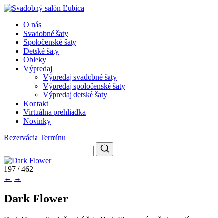
O nás
Svadobné šaty
Spoločenské šaty
Detské šaty
Obleky
Výpredaj
Výpredaj svadobné šaty
Výpredaj spoločenské šaty
Výpredaj detské šaty
Kontakt
Virtuálna prehliadka
Novinky
Rezervácia Termínu
197 / 462
←
→
Dark Flower