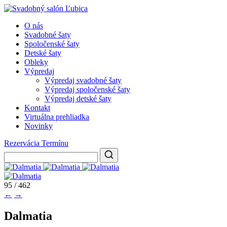
O nás
Svadobné šaty
Spoločenské šaty
Detské šaty
Obleky
Výpredaj
Výpredaj svadobné šaty
Výpredaj spoločenské šaty
Výpredaj detské šaty
Kontakt
Virtuálna prehliadka
Novinky
Rezervácia Termínu
95 / 462
←
→
Dalmatia