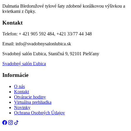
Dalmatia Bledoružové tylové šaty zdobené korálkovou výšivkou a
kvietkami z čipky.
Kontakt
Telefon: + 421 905 592 484, +421 33/77 44 348
Email: info@svadobnysalonlubica.sk
Svadobný salón Ľubica, Staničná 9, 92101 Piešťany
Svadobný salón Ľubica
Informácie
O nás
Kontakt
Otváracie hodiny
Virtuálna prehliadka
Novinky
Ochrana Osobných Údajov