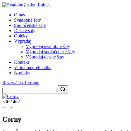
O nás
Svadobné šaty
Spoločenské šaty
Detské šaty
Obleky
Výpredaj
Výpredaj svadobné šaty
Výpredaj spoločenské šaty
Výpredaj detské šaty
Kontakt
Virtuálna prehliadka
Novinky
Rezervácia Termínu
336 / 462
←
→
Corny