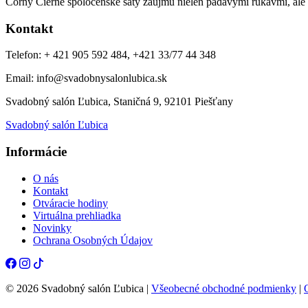
Corny Čierne spoločenské šaty zaujmú nielen padavými rukávmi, ale 
Kontakt
Telefon: + 421 905 592 484, +421 33/77 44 348
Email: info@svadobnysalonlubica.sk
Svadobný salón Ľubica, Staničná 9, 92101 Piešťany
Svadobný salón Ľubica
Informácie
O nás
Kontakt
Otváracie hodiny
Virtuálna prehliadka
Novinky
Ochrana Osobných Údajov
© 2026 Svadobný salón Ľubica |
Všeobecné obchodné podmienky
|