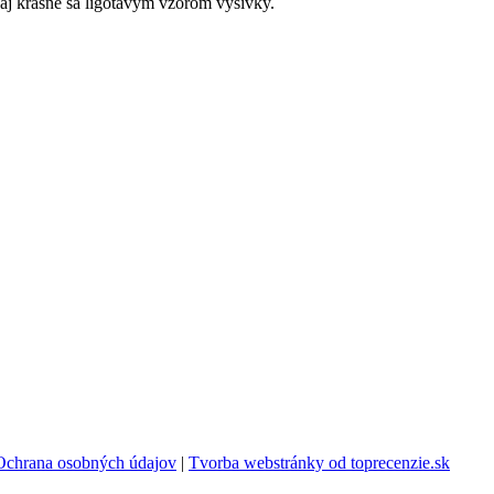
aj krásne sa ligotavým vzorom výšivky.
Ochrana osobných údajov
|
Tvorba webstránky od toprecenzie.sk