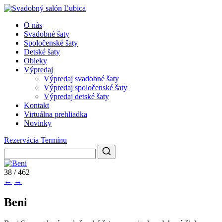
O nás
Svadobné šaty
Spoločenské šaty
Detské šaty
Obleky
Výpredaj
Výpredaj svadobné šaty
Výpredaj spoločenské šaty
Výpredaj detské šaty
Kontakt
Virtuálna prehliadka
Novinky
Rezervácia Termínu
38 / 462
←
→
Beni