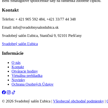
Beni Smaragdové spoločenské šaty na ramienka zdobené čipkou.
Kontakt
Telefon: + 421 905 592 484, +421 33/77 44 348
Email: info@svadobnysalonlubica.sk
Svadobný salón Ľubica, Staničná 9, 92101 Piešťany
Svadobný salón Ľubica
Informácie
O nás
Kontakt
Otváracie hodiny
Virtuálna prehliadka
Novinky
Ochrana Osobných Údajov
© 2026 Svadobný salón Ľubica |
Všeobecné obchodné podmienky
|