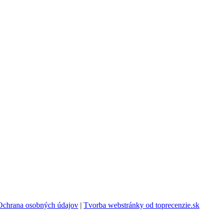
Ochrana osobných údajov
|
Tvorba webstránky od toprecenzie.sk