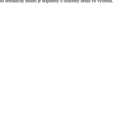
o netradičný model je doplnený o ozdobný detail vo výstrihu.