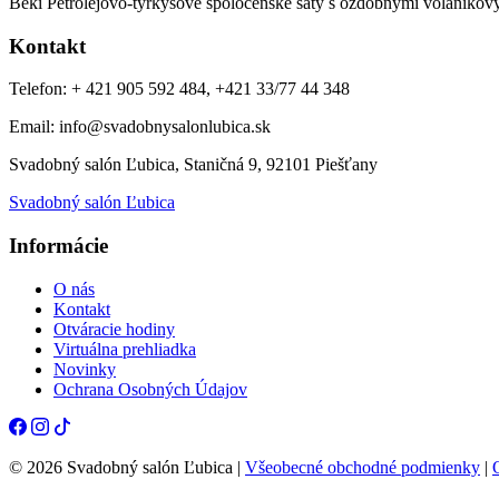
Beki Petrolejovo-tyrkysové spoločenské šaty s ozdobnými volánikový
Kontakt
Telefon: + 421 905 592 484, +421 33/77 44 348
Email: info@svadobnysalonlubica.sk
Svadobný salón Ľubica, Staničná 9, 92101 Piešťany
Svadobný salón Ľubica
Informácie
O nás
Kontakt
Otváracie hodiny
Virtuálna prehliadka
Novinky
Ochrana Osobných Údajov
© 2026 Svadobný salón Ľubica |
Všeobecné obchodné podmienky
|