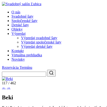
O nás
Svadobné šaty
Spoločenské šaty
Detské šaty
Obleky
Výpredaj
Výpredaj svadobné šaty
Výpredaj spoločenské šaty
Výpredaj detské šaty
Kontakt
Virtuálna prehliadka
Novinky
Rezervácia Termínu
117 / 462
←
→
Beki