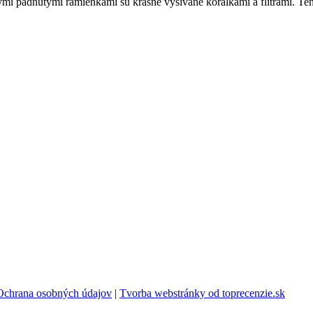
mi padnutými ramienkami sú krásne vyšívané korálkami a flitrami. Tent
Ochrana osobných údajov
|
Tvorba webstránky od toprecenzie.sk