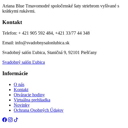
Ariana Blue Tmavomodré spoločenské šaty striebrom vyšívané s
krátkymi rukávmi.
Kontakt
Telefon: + 421 905 592 484, +421 33/77 44 348
Email: info@svadobnysalonlubica.sk
Svadobný salón Ľubica, Staničná 9, 92101 Piešťany
Svadobný salón Ľubica
Informácie
O nás
Kontakt
Otváracie hodiny
Virtuálna prehliadka
Novinky
Ochrana Osobných Údajov