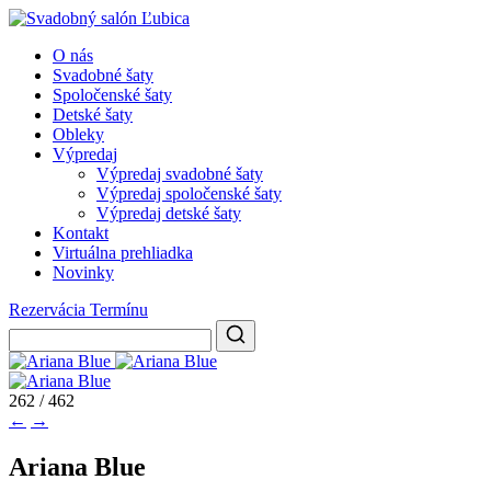
O nás
Svadobné šaty
Spoločenské šaty
Detské šaty
Obleky
Výpredaj
Výpredaj svadobné šaty
Výpredaj spoločenské šaty
Výpredaj detské šaty
Kontakt
Virtuálna prehliadka
Novinky
Rezervácia Termínu
262 / 462
←
→
Ariana Blue