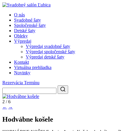
O nás
Svadobné šaty
Spoločenské šaty
Detské šaty
Obleky
Výpredaj
Výpredaj svadobné šaty
Výpredaj spoločenské šaty
Výpredaj detské šaty
Kontakt
Virtuálna prehliadka
Novinky
Rezervácia Termínu
2 / 6
←
→
Hodvábne košele