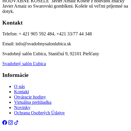
HODVÁBNE KOŠELE Javier Arnaiz Košele z hodvábu značky
Javier Arnaiz so Swarovski gombíkmi. Košele sú veľmi príjemné na
dotyk.
Kontakt
Telefon: + 421 905 592 484, +421 33/77 44 348
Email: info@svadobnysalonlubica.sk
Svadobný salón Ľubica, Staničná 9, 92101 Piešťany
Svadobný salón Ľubica
Informácie
O nás
Kontakt
Otváracie hodiny
Virtuálna prehliadka
Novinky
Ochrana Osobných Údajov