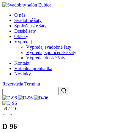
O nás
Svadobné šaty
Spoločenské šaty
Detské šaty
Obleky
Výpredaj
Výpredaj svadobné šaty
Výpredaj spoločenské šaty
Výpredaj detské šaty
Kontakt
Virtuálna prehliadka
Novinky
Rezervácia Termínu
59 / 116
←
→
D-96