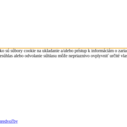
ko sú súbory cookie na ukladanie a/alebo prístup k informáciám o zari
Nesúhlas alebo odvolanie súhlasu môže nepriaznivo ovplyvniť určité vlas
predvoľby