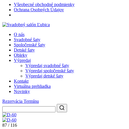
Všeobecné obchodné podmienky
Ochrana Osobných Údajov
O nás
Svadobné šaty
Spoločenské šaty
Detské šaty
Obleky
Výpredaj
Výpredaj svadobné šaty
Výpredaj spoločenské šaty
Výpredaj detské šaty
Kontakt
Virtuálna prehliadka
Novinky
Rezervácia Termínu
87 / 116