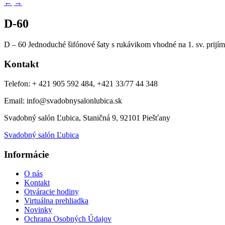
←
→
D-60
D – 60 Jednoduché šifónové šaty s rukávikom vhodné na 1. sv. prijím
Kontakt
Telefon: + 421 905 592 484, +421 33/77 44 348
Email: info@svadobnysalonlubica.sk
Svadobný salón Ľubica, Staničná 9, 92101 Piešťany
Svadobný salón Ľubica
Informácie
O nás
Kontakt
Otváracie hodiny
Virtuálna prehliadka
Novinky
Ochrana Osobných Údajov