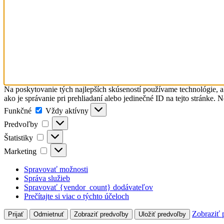
Na poskytovanie tých najlepších skúseností používame technológie, a
ako je správanie pri prehliadaní alebo jedinečné ID na tejto stránke. 
Funkčné
Funkčné
Vždy aktívny
Predvoľby
Predvoľby
Štatistiky
Štatistiky
Marketing
Marketing
Spravovať možnosti
Správa služieb
Spravovať {vendor_count} dodávateľov
Prečítajte si viac o týchto účeloch
Zobraziť 
Prijať
Odmietnuť
Zobraziť predvoľby
Uložiť predvoľby