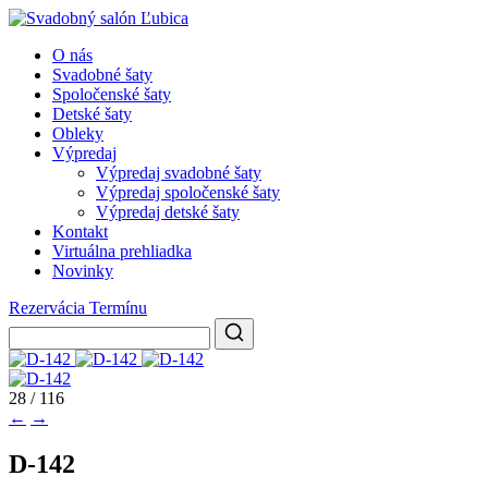
O nás
Svadobné šaty
Spoločenské šaty
Detské šaty
Obleky
Výpredaj
Výpredaj svadobné šaty
Výpredaj spoločenské šaty
Výpredaj detské šaty
Kontakt
Virtuálna prehliadka
Novinky
Rezervácia Termínu
28 / 116
←
→
D-142