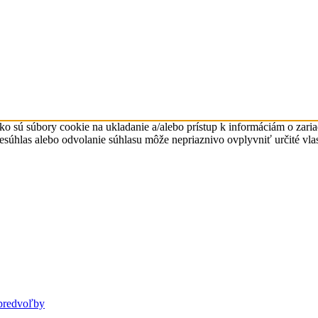
ko sú súbory cookie na ukladanie a/alebo prístup k informáciám o zari
Nesúhlas alebo odvolanie súhlasu môže nepriaznivo ovplyvniť určité vlas
predvoľby