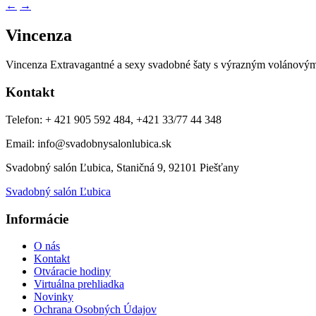
←
→
Vincenza
Vincenza Extravagantné a sexy svadobné šaty s výrazným volánovým k
Kontakt
Telefon: + 421 905 592 484, +421 33/77 44 348
Email: info@svadobnysalonlubica.sk
Svadobný salón Ľubica, Staničná 9, 92101 Piešťany
Svadobný salón Ľubica
Informácie
O nás
Kontakt
Otváracie hodiny
Virtuálna prehliadka
Novinky
Ochrana Osobných Údajov