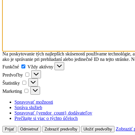
Na poskytovanie tých najlepších skúseností používame technológie, a
ako je správanie pri prehliadaní alebo jedinečné ID na tejto stránke. 
Funkčné
Funkčné
Vždy aktívny
Predvoľby
Predvoľby
Štatistiky
Štatistiky
Marketing
Marketing
Spravovať možnosti
Správa služieb
Spravovať {vendor_count} dodávateľov
Prečítajte si viac o týchto účeloch
Zobraziť 
Prijať
Odmietnuť
Zobraziť predvoľby
Uložiť predvoľby