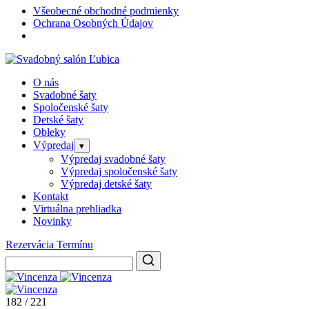
Všeobecné obchodné podmienky
Ochrana Osobných Údajov
O nás
Svadobné šaty
Spoločenské šaty
Detské šaty
Obleky
Výpredaj
▾
Výpredaj svadobné šaty
Výpredaj spoločenské šaty
Výpredaj detské šaty
Kontakt
Virtuálna prehliadka
Novinky
Rezervácia Termínu
182 / 221